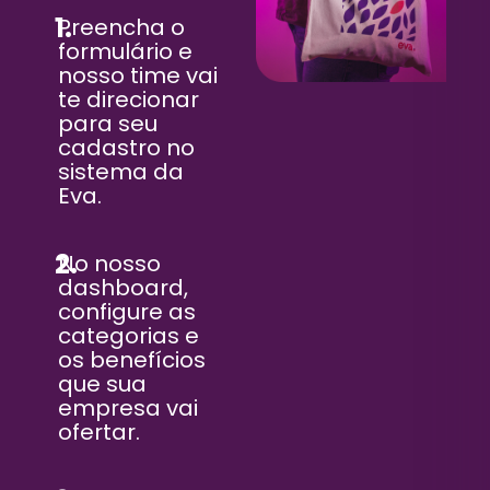
1.
Preencha o
formulário e
nosso time vai
te direcionar
para seu
cadastro no
sistema da
Eva.
2.
No nosso
dashboard,
configure as
categorias e
os benefícios
que sua
empresa vai
ofertar.