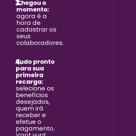
3.
Chegou o
momento:
agora é a
hora de
cadastrar os
seus
colaboradores.
4.
Tudo pronto
para sua
primeira
recarga:
selecione os
benefícios
desejados,
quem irá
receber e
efetue o
pagamento.
Vapt vupt,