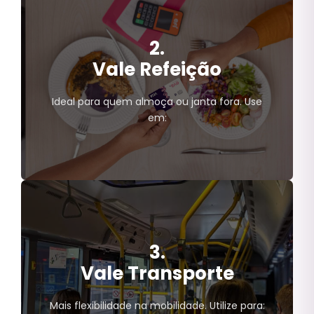
2.
Vale Alimentação
Vale Refeição
Mercearias;
Supermercados;
Sacolões;
Ideal para quem almoça ou janta fora. Use
Açougues.
em:
Vale Refeição
3.
Restaurantes;
Lanchonetes;
Vale Transporte
Cafeterias;
Padarias;
Mais flexibilidade na mobilidade. Utilize para:
Aplicativos de delivery.