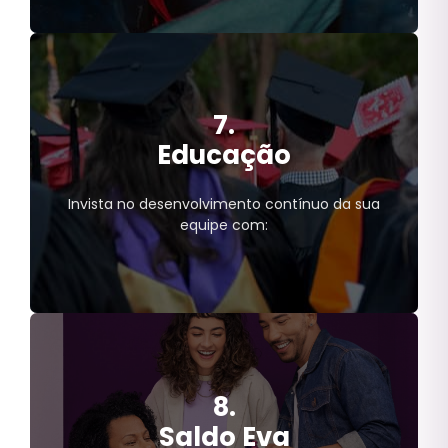
Cultura
Shows;
7.
Eventos;
Museus;
Educação
Cinemas;
Teatros;
Invista no desenvolvimento contínuo da sua
Serviços de streaming;
equipe com:
Bancas;
Livrarias.
8.
Educação
Cursos técnicos;
Saldo Eva