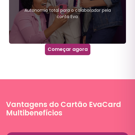
Educação superior ou básica;
MOOCs (Massive Online Open
Autonomia total para o colaborador pela
Courses).
conta Eva:
Começar agora
Saldo Eva
Pagamentos pela Conta Digital de
boletos e pix;
Utilização flexível - 7 categorias;
Transferências via PIX;
Vantagens do Cartão EvaCard
Multibenefícios