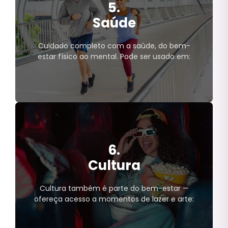
5.
Saúde
Vale Combustível
Pontos de Combustível
Cuidado completo com a saúde, do bem-
estar físico ao mental. Pode ser usado em:
Saúde
6.
Farmácias;
Serviços médicos e hospitalares;
Cultura
Academias;
Terapia;
Cultura também é parte do bem-estar —
Programas de saúde física e
ofereça acesso a momentos de lazer e arte:
mental.