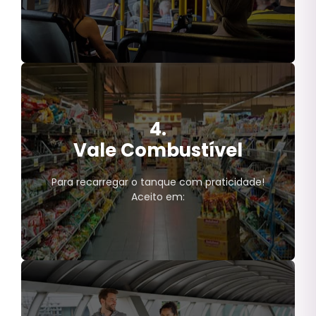
4.
Vale Transporte
Vale Combustível
Transporte público;
Apps de mobilidade urbana;
Estacionamento.
Para recarregar o tanque com praticidade!
Aceito em: