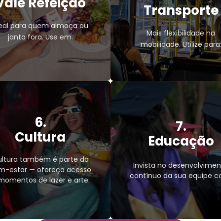
Vale Refeição
Transporte
eal para quem almoça ou
Mais flexibilidade na
janta fora. Use em:
mobilidade. Utilize para
Refeição
6.
Restaurantes;
7.
Vale Transporte
Lanchonetes;
Transporte públ
Cultura
Educação
Cafeterias;
Apps de mobili
Padarias;
urbana;
ltura também é parte do
Invista no desenvolvime
m-estar — ofereça acesso
Aplicativos de
Estacionamento
contínuo da sua equipe c
momentos de lazer e arte:
delivery.