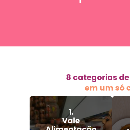
8 categorias de
em um só c
1.
Vale
Alimentação