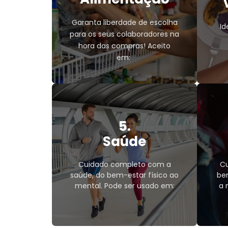
Garanta liberdade de escolha
Id
para os seus colaboradores na
hora das compras! Aceito
em:
Vale 
5.
Vale Alimentação
Mercearias;
Saúde
Supermercados;
Sacolões;
Cuidado completo com a
Cu
saúde, do bem-estar físico ao
be
Açougues.
mental. Pode ser usado em:
a 