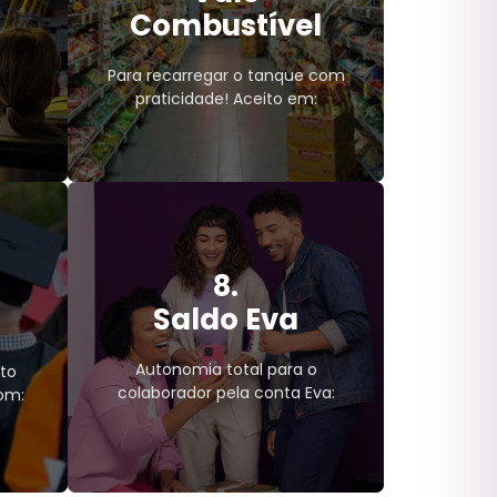
Combustível
Para recarregar o tanque com
praticidade! Aceito em:
:
8.
ico;
Vale Combustível
Saldo Eva
dade
Pontos de
Combustível
Autonomia total para o
nto
.
colaborador pela conta Eva:
om: