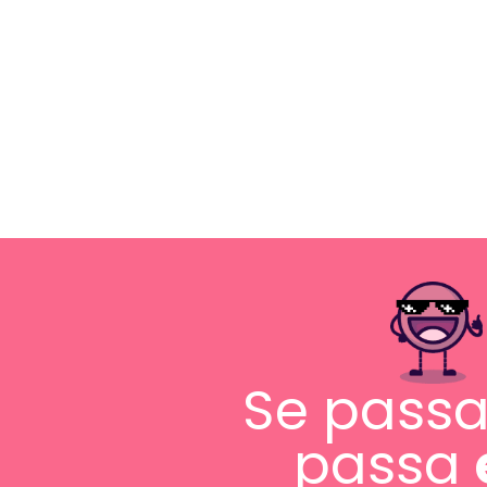
Se pass
passa