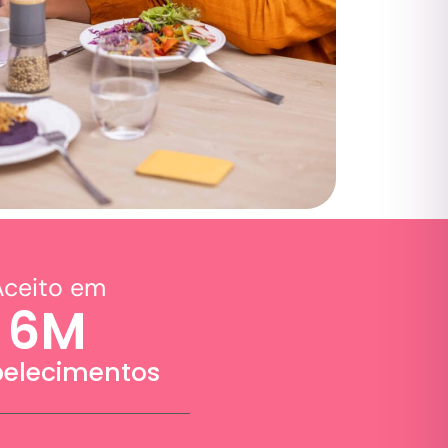
Aceito em
6
M
belecimentos