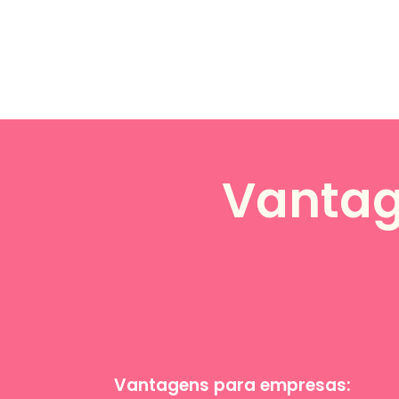
Cultu
Saúde
Farmácias;
Serviços médicos e
hospitalares;
Academias;
Terapia;
Programas de
Vantag
saúde física e
mental.
Vantagens para empresas: