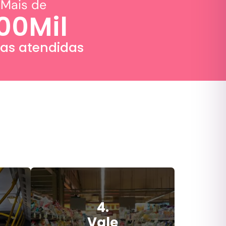
Mais de
00
Mil
as atendidas
4.
Vale