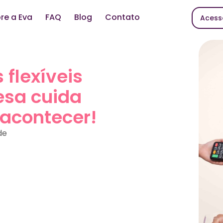
re a Eva
FAQ
Blog
Contato
Acess
 flexíveis
esa cuida
 acontecer!
de