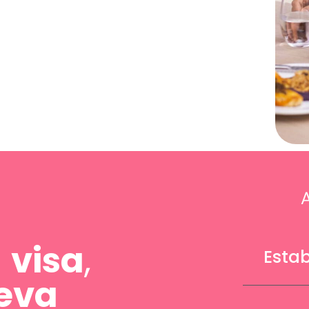
a
visa
,
Esta
eva