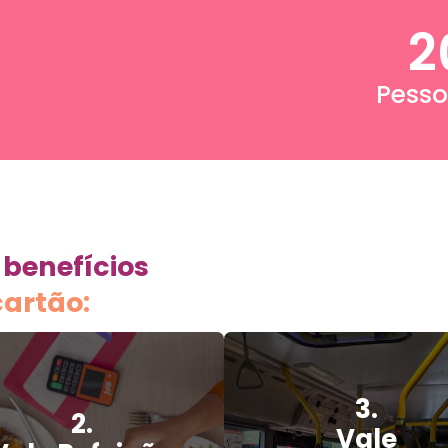
2
Pesso
 benefícios
artão:
3.
2.
Vale