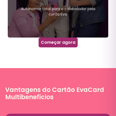
Educação superior ou básica;
MOOCs (Massive Online Open
Autonomia total para o colaborador pela
Courses).
conta Eva:
Começar agora
Saldo Eva
Pagamentos pela Conta Digital de
boletos e pix;
Utilização flexível - 7 categorias;
Transferências via PIX;
Vantagens do Cartão EvaCard
Multibenefícios