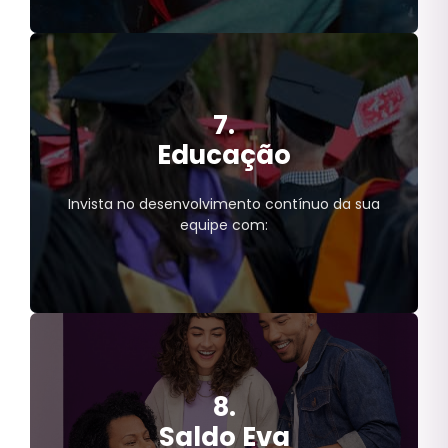
Cultura
Shows;
7.
Eventos;
Museus;
Educação
Cinemas;
Teatros;
Invista no desenvolvimento contínuo da sua
Serviços de streaming;
equipe com:
Bancas;
Livrarias.
8.
Educação
Cursos técnicos;
Saldo Eva