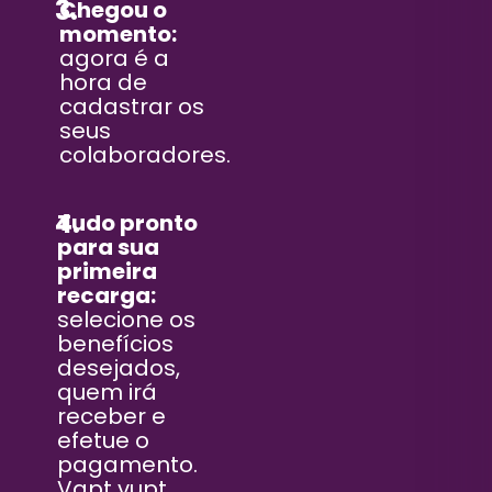
3.
Chegou o
momento:
agora é a
hora de
cadastrar os
seus
colaboradores.
4.
Tudo pronto
para sua
primeira
recarga:
selecione os
benefícios
desejados,
quem irá
receber e
efetue o
pagamento.
Vapt vupt,