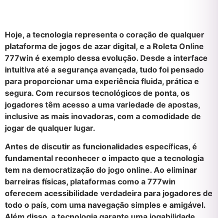
Hoje, a tecnologia representa o coração de qualquer
plataforma de jogos de azar digital, e a Roleta Online
777win é exemplo dessa evolução. Desde a interface
intuitiva até a segurança avançada, tudo foi pensado
para proporcionar uma experiência fluida, prática e
segura. Com recursos tecnológicos de ponta, os
jogadores têm acesso a uma variedade de apostas,
inclusive as mais inovadoras, com a comodidade de
jogar de qualquer lugar.
Antes de discutir as funcionalidades específicas, é
fundamental reconhecer o impacto que a tecnologia
tem na democratização do jogo online. Ao eliminar
barreiras físicas, plataformas como a 777win
oferecem acessibilidade verdadeira para jogadores de
todo o país, com uma navegação simples e amigável.
Além disso, a tecnologia garante uma jogabilidade