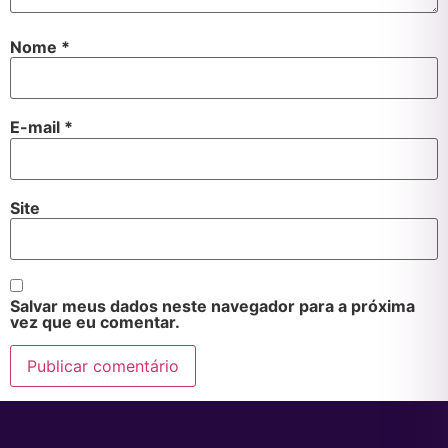
Nome
*
E-mail
*
Site
Salvar meus dados neste navegador para a próxima
vez que eu comentar.