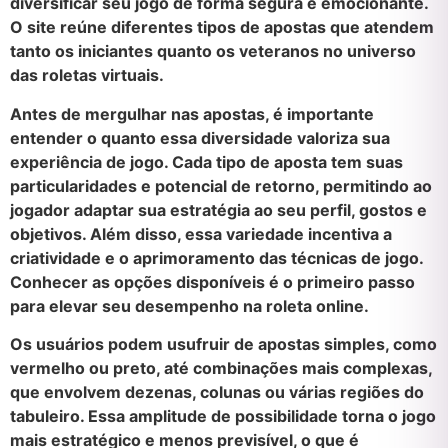
diversificar seu jogo de forma segura e emocionante.
O site reúne diferentes tipos de apostas que atendem
tanto os iniciantes quanto os veteranos no universo
das roletas virtuais.
Antes de mergulhar nas apostas, é importante
entender o quanto essa diversidade valoriza sua
experiência de jogo. Cada tipo de aposta tem suas
particularidades e potencial de retorno, permitindo ao
jogador adaptar sua estratégia ao seu perfil, gostos e
objetivos. Além disso, essa variedade incentiva a
criatividade e o aprimoramento das técnicas de jogo.
Conhecer as opções disponíveis é o primeiro passo
para elevar seu desempenho na roleta online.
Os usuários podem usufruir de apostas simples, como
vermelho ou preto, até combinações mais complexas,
que envolvem dezenas, colunas ou várias regiões do
tabuleiro. Essa amplitude de possibilidade torna o jogo
mais estratégico e menos previsível, o que é