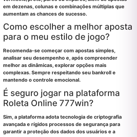
em dezenas, colunas e combinações múltiplas que
aumentam as chances de sucesso.
Como escolher a melhor aposta
para o meu estilo de jogo?
Recomenda-se começar com apostas simples,
analisar seu desempenho e, após compreender
melhor as dinâmicas, explorar opções mais
complexas. Sempre respeitando seu bankroll e
mantendo o controle emocional.
É seguro jogar na plataforma
Roleta Online 777win?
Sim, a plataforma adota tecnologia de criptografia
avançada e rígidos processos de segurança para
garantir a proteção dos dados dos usuários e a