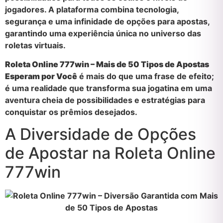
jogadores. A plataforma combina tecnologia,
segurança e uma infinidade de opções para apostas,
garantindo uma experiência única no universo das
roletas virtuais.
Roleta Online 777win – Mais de 50 Tipos de Apostas
Esperam por Você
é mais do que uma frase de efeito;
é uma realidade que transforma sua jogatina em uma
aventura cheia de possibilidades e estratégias para
conquistar os prêmios desejados.
A Diversidade de Opções
de Apostar na Roleta Online
777win