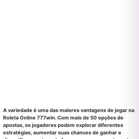
A variedade é uma das maiores vantagens de jogar na
Roleta Online 777win. Com mais de 50 opções de
apostas, os jogadores podem explorar diferentes
estratégias, aumentar suas chances de ganhar e