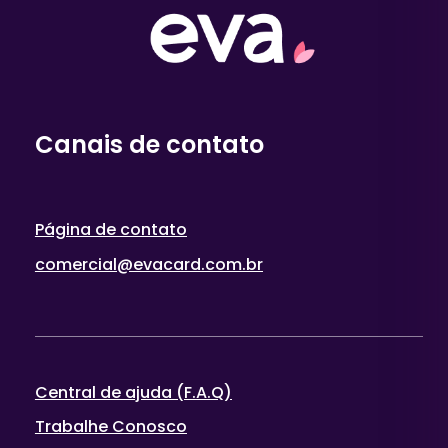
Canais de contato
Página de contato
comercial@evacard.com.br
Central de ajuda (F.A.Q)
Trabalhe Conosco