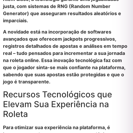
justa, com sistemas de RNG (Random Number
Generator) que asseguram resultados aleatórios e
imparciais.
A novidade está na incorporação de softwares
avançados que oferecem jackpots progressivos,
registros detalhados de apostas e análises em tempo
real – tudo pensados para incrementar a sua jornada
na roleta online. Essa inovação tecnológica faz com
que o jogador sinta-se mais confiante na plataforma,
sabendo que suas apostas estão protegidas e que o
jogo é transparente.
Recursos Tecnológicos que
Elevam Sua Experiência na
Roleta
Para otimizar sua experiência na plataforma, é